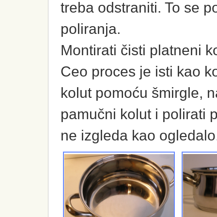
treba odstraniti. To se
poliranja.
Montirati čisti platneni k
Ceo proces je isti kao k
kolut pomoću šmirgle, n
pamučni kolut i polirati
ne izgleda kao ogledalo