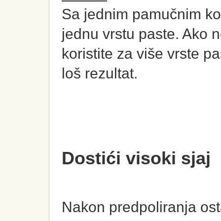
Sa jednim pamučnim kol
jednu vrstu paste. Ako ne
koristite za više vrste pa
loš rezultat.
Dostići visoki sjaj
Nakon predpoliranja ostaj