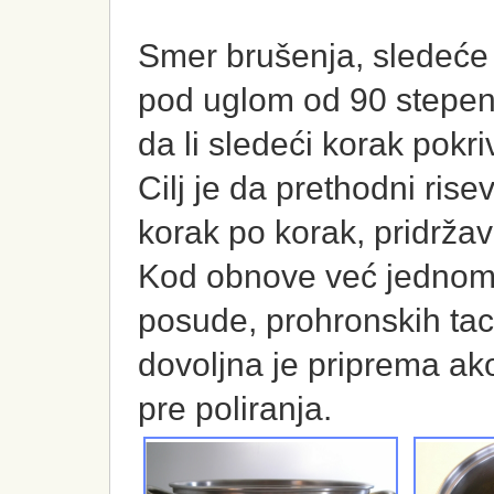
Smer brušenja, sledeće f
pod uglom od 90 stepeni
da li sledeći korak pokr
Cilj je da prethodni rise
korak po korak, pridržav
Kod obnove već jednom 
posude, prohronskih tacn
dovoljna je priprema ak
pre poliranja.