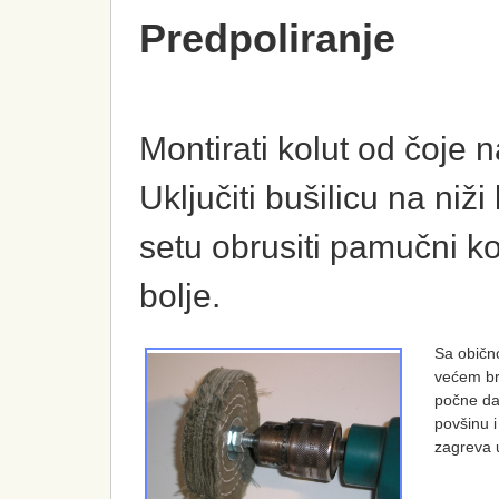
Predpoliranje
Montirati kolut od čoje n
Uključiti bušilicu na niži
setu obrusiti pamučni ko
bolje.
Sa običn
većem bro
počne da 
povšinu 
zagreva u