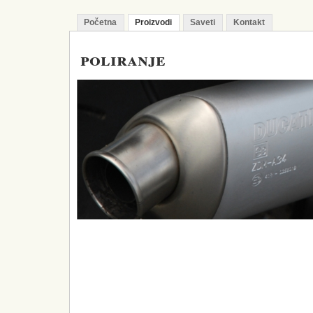
Početna
Proizvodi
Saveti
Kontakt
poliranje