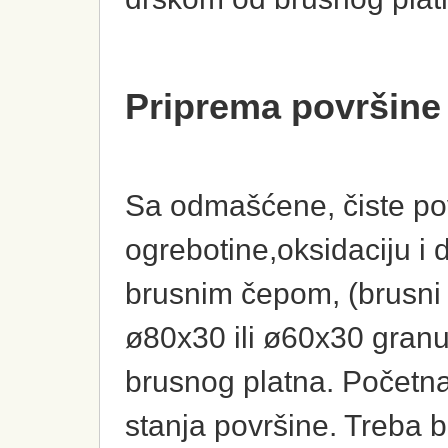
Priprema površine
Sa odmašćene, čiste pov
ogrebotine,oksidaciju i 
brusnim čepom, (brusni 
ø80x30 ili ø60x30 granu
brusnog platna. Početna
stanja površine. Treba br