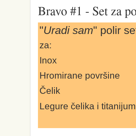
Bravo #1 - Set za po
"
Uradi sam
" polir s
za:
Inox
Hromirane površine
Čelik
Legure čelika i titaniju