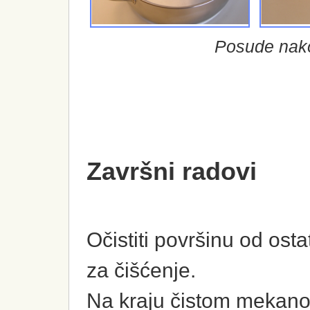
Posude nako
Završni radovi
Očistiti površinu od os
za čišćenje.
Na kraju čistom mekano