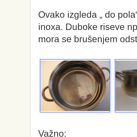
Ovako izgleda „ do pola
inoxa. Duboke riseve npr
mora se brušenjem odstra
Važno: