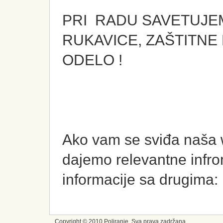
PRI RADU SAVETUJEM
RUKAVICE, ZAŠTITNE
ODELO !
Ako vam se sviđa naša w
dajemo relevantne infro
informacije sa drugima:
Copyright © 2010 Poliranje, Sva prava zadržana.