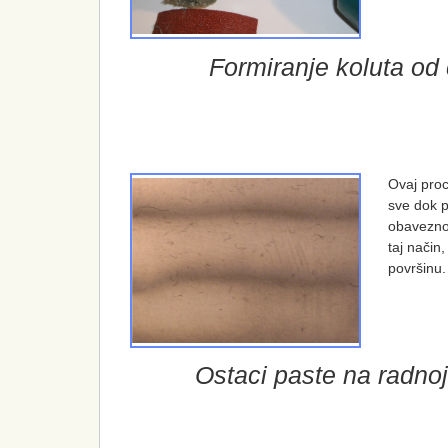
Formiranje koluta od 
Ovaj proc
sve dok p
obavezno 
taj način
površinu.
Ostaci paste na radnoj 