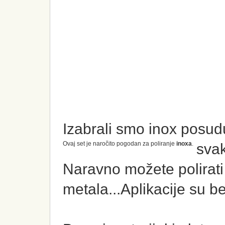
Ranije..
Izabrali smo inox posud
Ovaj set
je naročito p
ogodan za poliranje
inoxa
.
svak
Naravno možete polirati 
metala...Aplikacije su 