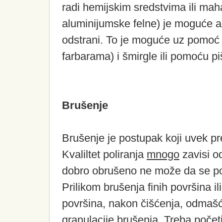
radi hemijskim sredstvima ili maha
aluminijumske felne) je moguće 
odstrani. To je moguće uz pomoć t
farbarama) i šmirgle ili pomoću piš
Brušenje
Brušenje je postupak koji uvek pre
Kvaliltet poliranja
mnogo
zavisi od
dobro obrušeno ne može da se po
Prilikom brušenja finih površina i
površina, nakon čišćenja, odmašćiv
granulacije brušenja. Treba počet