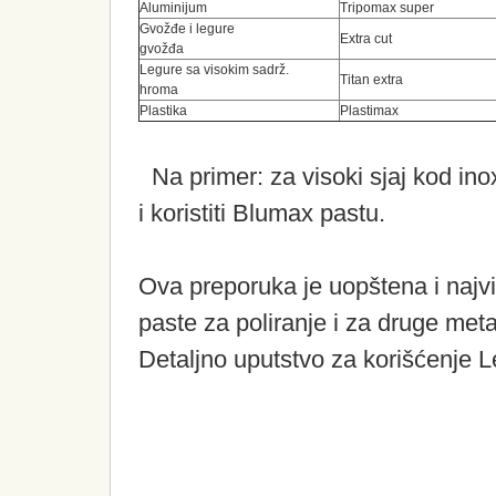
Aluminijum
Tripomax super
Gvožđe i legure
Extra cut
gvožđa
Legure sa visokim sadrž.
Titan extra
hroma
Plastika
Plastimax
Na primer: za visoki sjaj kod inoxa
i koristiti Blumax pastu.
Ova preporuka je uopštena i najvi
paste za poliranje i za druge meta
Detaljno uputstvo za korišćenje 