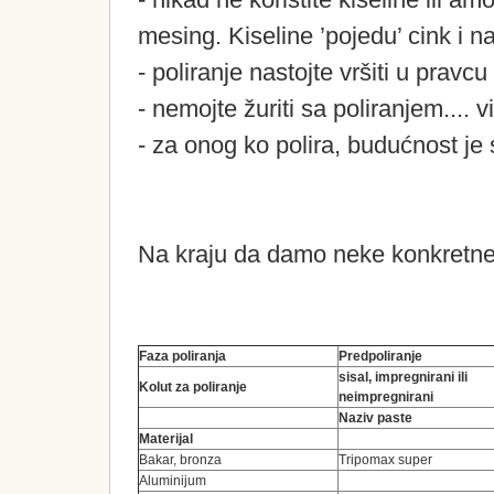
mesing. Kiseline ’pojedu’ cink i 
- poliranje
nastojte
vršiti u pravcu
- nemojte žuriti sa poliranjem.... 
- za onog ko polira, budućnost je sj
Na kraju da damo neke konkretne
Faza poliranja
Predpoliranje
sisal, impregnirani ili
Kolut za poliranje
neimpregnirani
Naziv paste
Materijal
Bakar, bronza
Tripomax super
Aluminijum