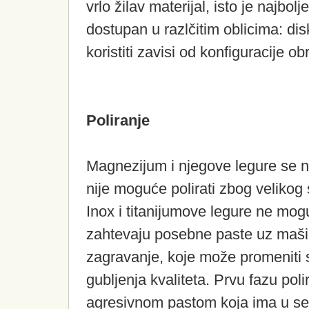
vrlo žilav materijal, isto je najbol
dostupan u razlčitim oblicima: disk
koristiti zavisi od konfiguracije o
Poliranje
Magnezijum i njegove legure se n
nije moguće polirati zbog veliko
Inox i titanijumove legure ne mog
zahtevaju posebne paste uz mašins
zagravanje, koje može promeniti s
gubljenja kvaliteta. Prvu fazu poli
agresivnom pastom koja ima u sebi