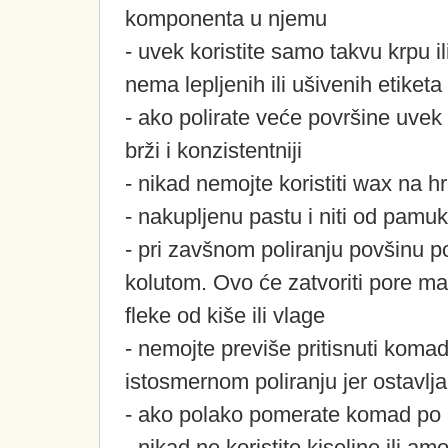
komponenta u njemu
- uvek koristite samo takvu krpu il
nema lepljenih ili ušivenih etiketa
- ako polirate veće površine uvek 
brži i konzistentniji
- nikad nemojte koristiti wax na 
- nakupljenu pastu i niti od pamu
- pri zavšnom poliranju povšinu p
kolutom. Ovo će zatvoriti pore mat
fleke od kiše ili vlage
- nemojte previše pritisnuti komad 
istosmernom poliranju jer ostavlj
- ako polako pomerate komad po k
- nikad ne koristite kiseline ili am