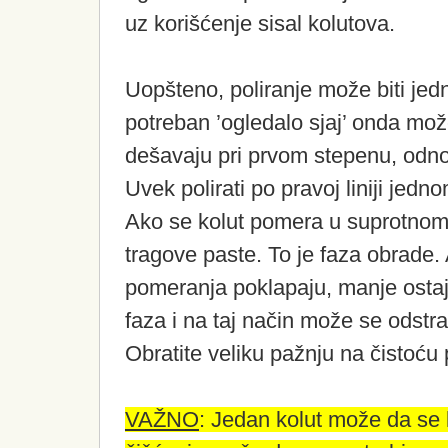
uz korišćenje sisal kolutova.
Uopšteno, poliranje može biti jed
potreban ’ogledalo sjaj’ onda mož
dešavaju pri prvom stepenu, odnos
Uvek polirati po pravoj liniji jed
Ako se kolut pomera u suprotnom 
tragove paste. To je faza obrade.
pomeranja poklapaju, manje ostaju
faza i na taj način može se odstra
Obratite veliku pažnju na čistoću 
VAŽNO
: Jedan kolut može da se