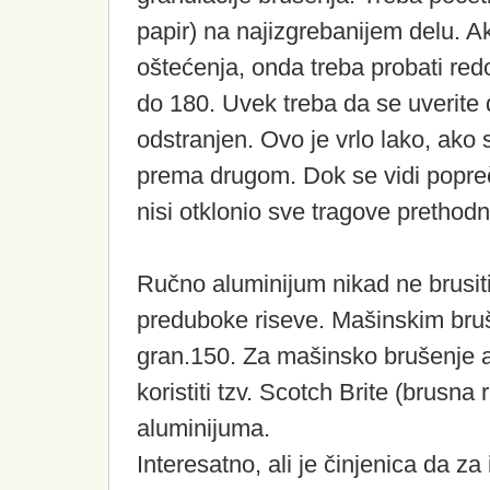
papir) na najizgrebanijem delu. Ak
oštećenja, onda treba probati re
do 180. Uvek treba da se uverite d
odstranjen. Ovo je vrlo lako, ako 
prema drugom. Dok se vidi popreč
nisi otklonio sve tragove prethod
Ručno aluminijum nikad ne brusiti
preduboke riseve. Mašinskim bruše
gran.150. Za mašinsko brušenje a
koristiti tzv. Scotch Brite (brusna
aluminijuma.
Interesatno, ali je činjenica da za 