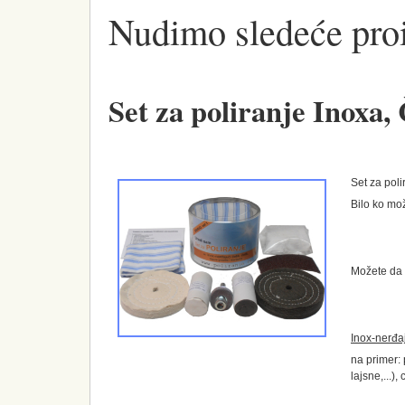
Nudimo sledeće pro
Set za poliranje Inoxa, Č
Set za pol
Bilo ko mož
Možete da 
Inox-nerđaj
na primer: 
lajsne,...),