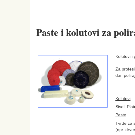
Paste i kolutovi za poli
Kolutovi i
Za profesi
dan polira
Kolutovi
Sisal, Plat
Paste
Tvrde za s
(npr. drve